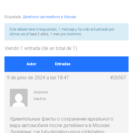
Etiquetado:
Детейлинг автомобиля в Москве
Este debate tiene 0 respuestas, 1 mensaje y ha sido actualizado por
última vez el
hace 2 años, 1 mes
por
Anónimo
.
Viendo 1 entrada (de un total de 1)
Autor
Entradas
9 de junio de 2024 a las 18:47
#26507
Anónimo
Inactivo
Удивительные факты о сохранении идеального
вида автомобиля после детейлинга в Москве.
Детейлинг car [url=detailing-uslugi.ru]detailing-