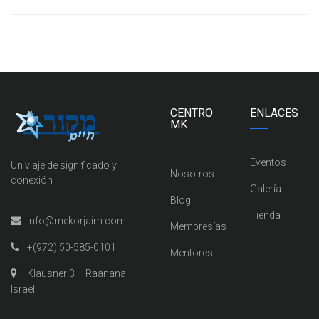
CENTRO
ENLACES
MK
Eventos
Un viaje de significado y
Nosotros
conexión
Galería
Blog
Tienda
info@mekorjaim.com
Membresías
+(972) 50-585-0101
Mentores
Klausner 3 – Raanana,
Israel.