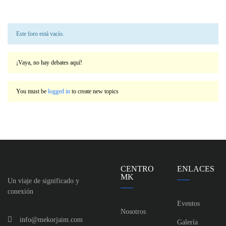
Este foro está vacío.
¡Vaya, no hay debates aquí!
You must be
logged in
to create new topics
CENTRO
ENLACES
MK
Un viaje de significado y
conexión
Eventos
Nosotros
info@mekorjaim.com
Galería