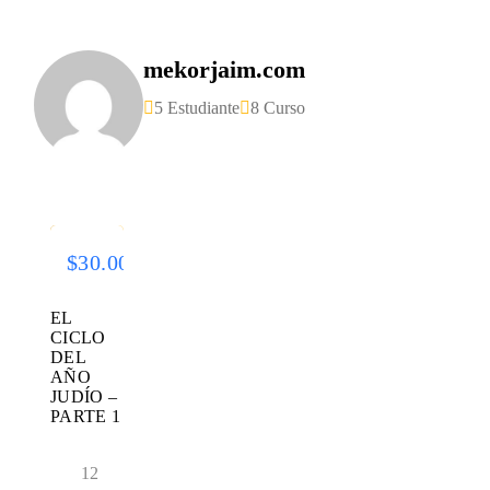
mekorjaim.com
5 Estudiante
8 Curso
SALE
$50.00
$30.00
EL
CICLO
DEL
AÑO
JUDÍO –
PARTE 1
12