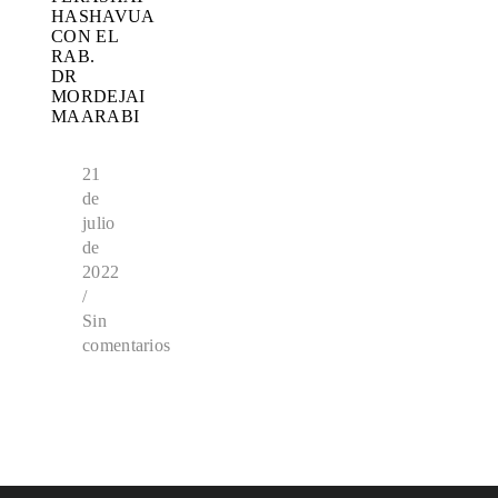
HASHAVUA
CON EL
RAB.
DR
MORDEJAI
MAARABI
21
de
julio
de
2022
/
Sin
comentarios