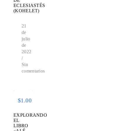
DE
ECLESIASTÉS
(KOHELET)
21
de
julio
de
2022
/
Sin
comentarios
SALE
$22.00
$1.00
EXPLORANDO
EL
LIBRO
«ALÉ