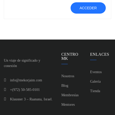
Alternative:
ACCEDER
CENTRO
ENLACES
MK
Un viaje de significado y
conexión
Eventos
Nosotros
info@mekorjaim.com
Galería
Blog
+(972) 50-585-0101
Tienda
Membresías
Klausner 3 – Raanana, Israel.
Mentores