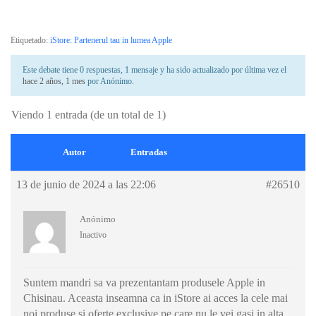
Etiquetado:
iStore: Partenerul tau in lumea Apple
Este debate tiene 0 respuestas, 1 mensaje y ha sido actualizado por última vez el
hace 2 años, 1 mes
por
Anónimo
.
Viendo 1 entrada (de un total de 1)
Autor
Entradas
13 de junio de 2024 a las 22:06
#26510
Anónimo
Inactivo
Suntem mandri sa va prezentantam produsele Apple in
Chisinau. Aceasta inseamna ca in iStore ai acces la cele mai
noi produse si oferte exclusive pe care nu le vei gasi in alta